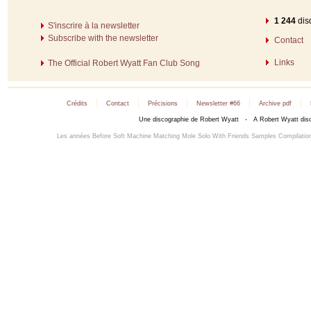
1 244
dis
S'inscrire à la newsletter
Subscribe with the newsletter
Contact
Links
The Official Robert Wyatt Fan Club Song
|
|
|
|
|
Crédits
Contact
Précisions
Newsletter #66
Archive pdf
Une discographie de Robert Wyatt - A Robert Wyatt dis
Les années Before
Soft Machine
Matching Mole
Solo
With Friends
Samples
Compilatio