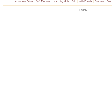
|
|
|
|
|
|
Les années Before
Soft Machine
Matching Mole
Solo
With Friends
Samples
Comp
HOME