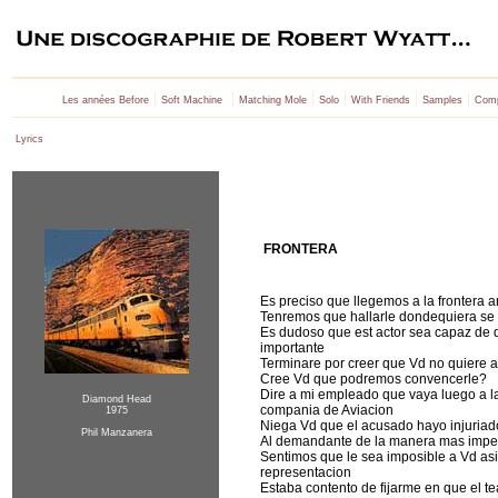
|
|
|
|
|
|
Les années Before
Soft Machine
Matching Mole
Solo
With Friends
Samples
Comp
Lyrics
FRONTERA
Es preciso que llegemos a la frontera 
Tenremos que hallarle dondequiera se
Es dudoso que est actor sea capaz de
importante
Terminare por creer que Vd no quiere 
Cree Vd que podremos convencerle?
Dire a mi empleado que vaya luego a la
Diamond Head
compania de Aviacion
1975
Niega Vd que el acusado hayo injuriad
Phil Manzanera
Al demandante de la manera mas imp
Sentimos que le sea imposible a Vd asis
representacion
Estaba contento de fijarme en que el te