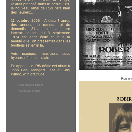
sonore est au niveau de
Calyx
,
l'extrait proposé dans le coffret
EPs
,
le nouveau label de R.W. fera bien
des heureux...
11 octobre 2005
: Alléluia ! après
des années de rumeurs et de
démentis - 31 ans plus tard - ce
fameux concert du 8 septembre
1974 est enfin édité et toute la
beauté que l'on pressentait dans les
bootlegs est enfin là.
Voix magique, musiciens sous
hypnose, émotion totale...
En appendice,
RW
dédie cet abum à
John Peel, Mongezi Feza et Gary
Windo, with gratitude.
Program
> Les disques pirates
> Le disque officiel