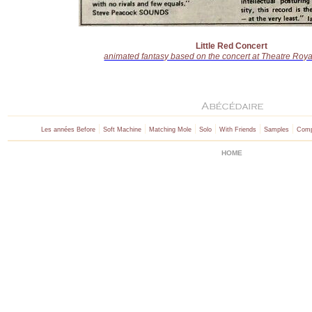
Little Red Concert
animated fantasy based on the concert at Theatre Roy
|
|
|
|
|
|
Les années Before
Soft Machine
Matching Mole
Solo
With Friends
Samples
Comp
HOME