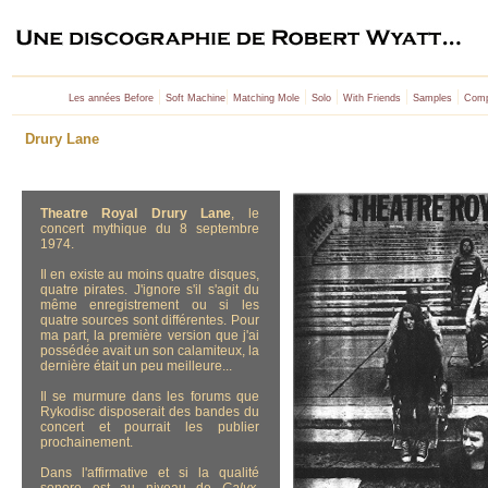
|
|
|
|
|
|
Les années Before
Soft Machine
Matching Mole
Solo
With Friends
Samples
Comp
Drury Lane
Theatre Royal Drury Lane
, le
concert mythique du 8 septembre
1974.
Il en existe au moins quatre disques,
quatre pirates. J'ignore s'il s'agit du
même enregistrement ou si les
quatre sources sont différentes. Pour
ma part, la première version que j'ai
possédée avait un son calamiteux, la
dernière était un peu meilleure...
Il se murmure dans les forums que
Rykodisc disposerait des bandes du
concert et pourrait les publier
prochainement.
Dans l'affirmative et si la qualité