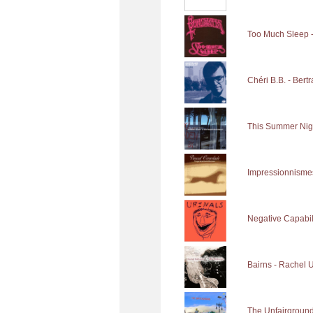
Too Much Sleep -
Chéri B.B. - Bert
This Summer Nigh
Impressionnisme
Negative Capabili
Bairns - Rachel 
The Unfairground